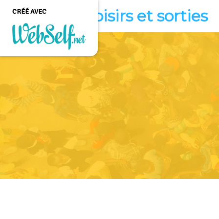
Loisirs et sorties
CRÉÉ AVEC
Créer un site web de
qualité professionnelle
et personnalisable sans
aucune connaissance en
programmation
COMMENCEZ