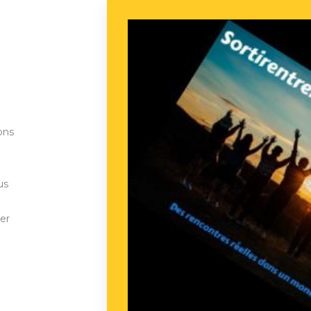
ons
us
er